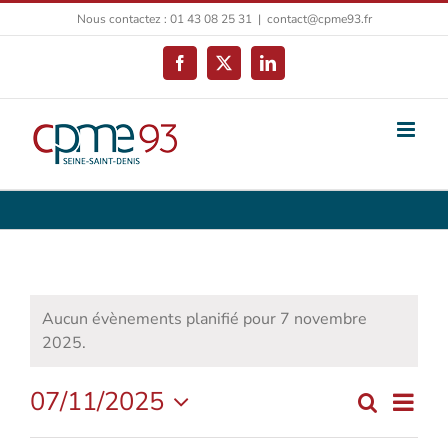
Passer
Nous contactez : 01 43 08 25 31
|
contact@cpme93.fr
au
contenu
Facebook
X
LinkedIn
Aucun évènements planifié pour 7 novembre
2025.
07/11/2025
Navi
Recherch
Jour
Recherc
Sélectionnez
de