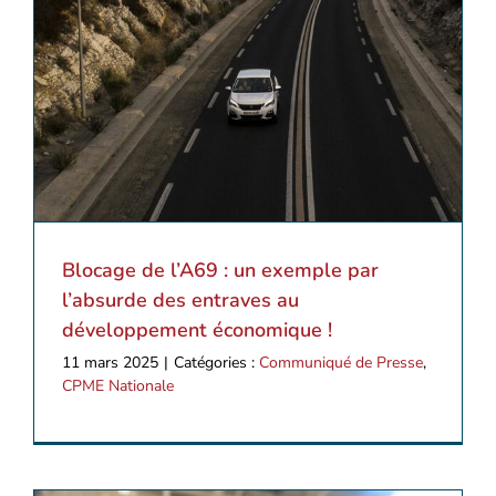
Blocage de l’A69 : un exemple par
l’absurde des entraves au
développement économique !
11 mars 2025
|
Catégories :
Communiqué de Presse
,
CPME Nationale