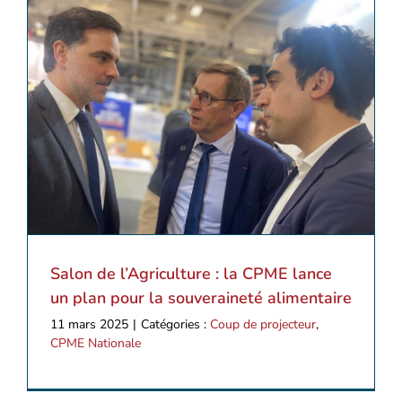
e
Salon de l’Agriculture : la CPME lance
un plan pour la souveraineté alimentaire
11 mars 2025
|
Catégories :
Coup de projecteur
,
CPME Nationale