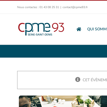
Passer
Nous contactez : 01 43 08 25 31
|
contact@cpme93.fr
au
contenu
QUI SOMM
CET ÉVÈNEME