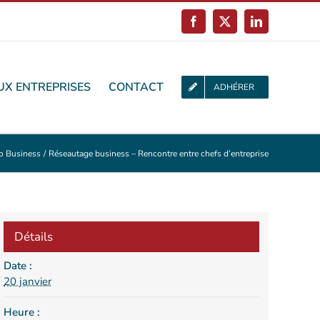
Facebook
X
LinkedIn
UX ENTREPRISES
CONTACT
ADHÉRER
o Business
Réseautage business – Rencontre entre chefs d’entreprise
Détails
Date :
20 janvier
Heure :