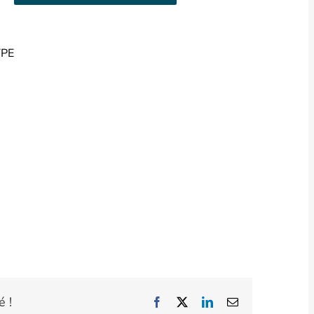
TPE
é !
Facebook
X
LinkedIn
Email