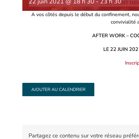
22 juin 2021 @ 18 h 30
-
23 h 30
A vos côtés depuis le début du confinement, no
convivialité 
AFTER WORK – COC
LE 22 JUIN 20
Inscri
AJOUTER AU CALENDRIER
Partagez ce contenu sur votre réseau préfér