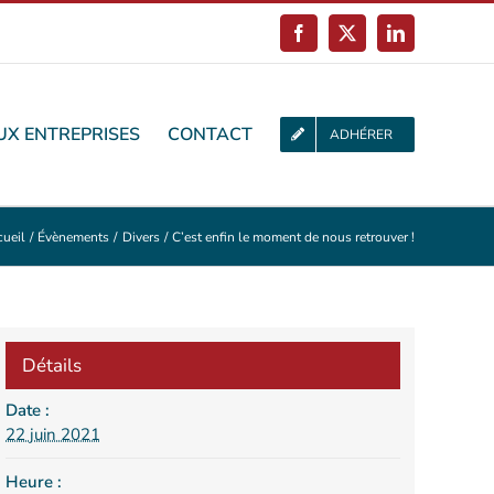
Facebook
X
LinkedIn
UX ENTREPRISES
CONTACT
ADHÉRER
ueil
Évènements
Divers
C’est enfin le moment de nous retrouver !
Détails
Date :
22 juin 2021
Heure :