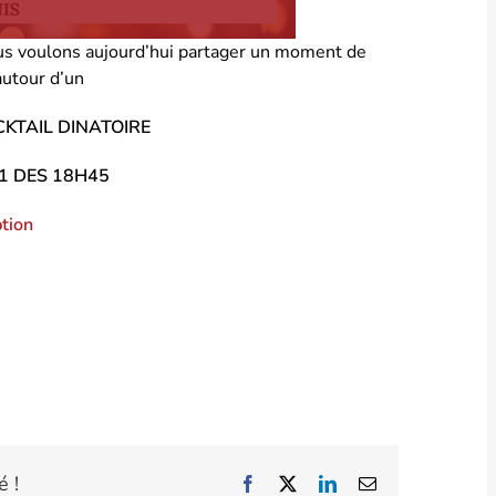
us voulons aujourd’hui partager un moment de
autour d’un
KTAIL DINATOIRE
21 DES 18H45
ption
é !
Facebook
X
LinkedIn
Email