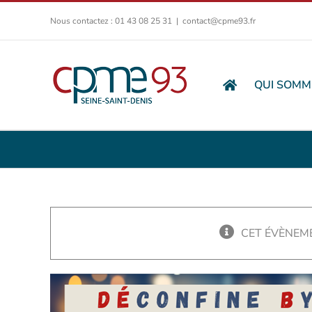
Passer
Nous contactez : 01 43 08 25 31
|
contact@cpme93.fr
au
contenu
QUI SOMM
CET ÉVÈNEME