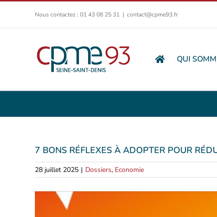
Passer
Nous contactez : 01 43 08 25 31
|
contact@cpme93.fr
au
contenu
QUI SOMM
7 BONS RÉFLEXES À ADOPTER POUR RÉDU
28 juillet 2025
|
Dossiers
,
Economie
Voir
l'image