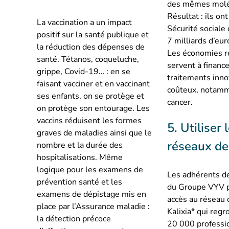
des mêmes molé
Résultat : ils on
La vaccination a un impact
Sécurité sociale
positif sur la santé publique et
7 milliards d’eur
la réduction des dépenses de
Les économies r
santé. Tétanos, coqueluche,
servent à financ
grippe, Covid-19… : en se
traitements inno
faisant vacciner et en vaccinant
coûteux, notamm
ses enfants, on se protège et
cancer.
on protège son entourage. Les
vaccins réduisent les formes
5. Utiliser 
graves de maladies ainsi que le
réseaux de
nombre et la durée des
hospitalisations. Même
logique pour les examens de
Les adhérents d
prévention santé et les
du Groupe VYV p
examens de dépistage mis en
accès au réseau 
place par l’Assurance maladie :
Kalixia* qui reg
la détection précoce
20 000 professi