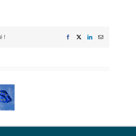
é !
Facebook
X
LinkedIn
Email