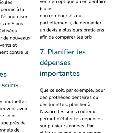
venir en optique ou en dentaire
cules.
(soins
t permis à la
non remboursés ou
 d’économiser
partiellement), de demander
os en 5 ans !
un devis à plusieurs praticiens
éalisées
afin de comparer les prix.
er de nouveaux
vants et
7. Planifier les
ent contre le
dépenses
importantes
les
 soins
Que ce soit, par exemple, pour
des prothèses dentaires ou
es mutuelles
des lunettes, planifier à
euvent avoir
l’avance les soins coûteux
de soins
permet d’étaler les dépenses
roupe près de
sur plusieurs années. Par
onnels de
ailleurs, quand la vue change,