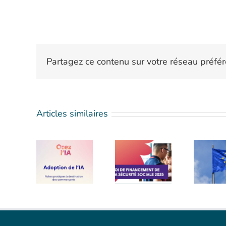
Partagez ce contenu sur votre réseau préfér
Articles similaires
Nouveau
LOI DE
souffle
FINANCEMENT
pour
DE LA
l’Union
ide IA
SÉCURITÉ
des
SOCIALE
marchés
2025
de
capitaux !