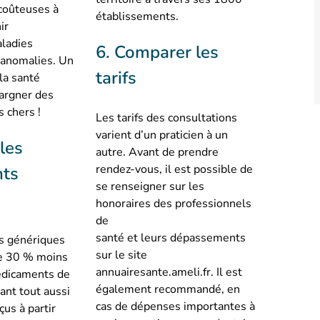
 coûteuses à
établissements.
ir
aladies
6. Comparer les
 anomalies. Un
tarifs
 la santé
argner des
s chers !
Les tarifs des consultations
varient d’un praticien à un
 les
autre. Avant de prendre
rendez-vous, il est possible de
ts
se renseigner sur les
s
honoraires des professionnels
de
santé et leurs dépassements
s génériques
sur le site
e 30 % moins
annuairesante.ameli.fr. Il est
édicaments de
également recommandé, en
ant tout aussi
cas de dépenses importantes à
çus à partir